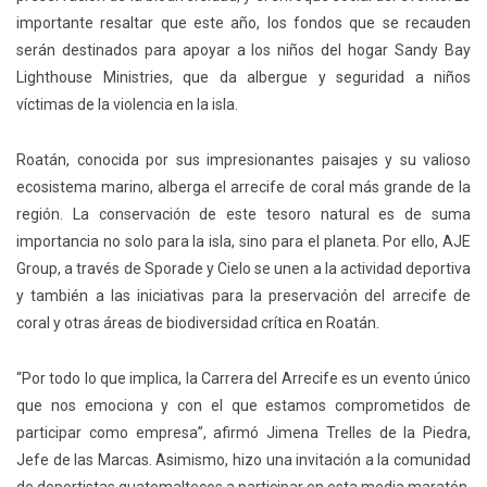
importante resaltar que este año, los fondos que se recauden
serán destinados para apoyar a los niños del hogar Sandy Bay
Lighthouse Ministries, que da albergue y seguridad a niños
víctimas de la violencia en la isla.
Roatán, conocida por sus impresionantes paisajes y su valioso
ecosistema marino, alberga el arrecife de coral más grande de la
región. La conservación de este tesoro natural es de suma
importancia no solo para la isla, sino para el planeta. Por ello, AJE
Group, a través de Sporade y Cielo se unen a la actividad deportiva
y también a las iniciativas para la preservación del arrecife de
coral y otras áreas de biodiversidad crítica en Roatán
.
“
Por todo lo que implica, l
a Carrera del Arrecife
es
un evento único
que nos emociona y co
n el
que estamos comprometidos
de
participar como empresa
”
, afirmó Jimena Trelles de la Piedra,
Jefe de las Marcas. Asimismo, hizo una invitación a la comunidad
de deportistas guatemaltecos a participar en esta media maratón,