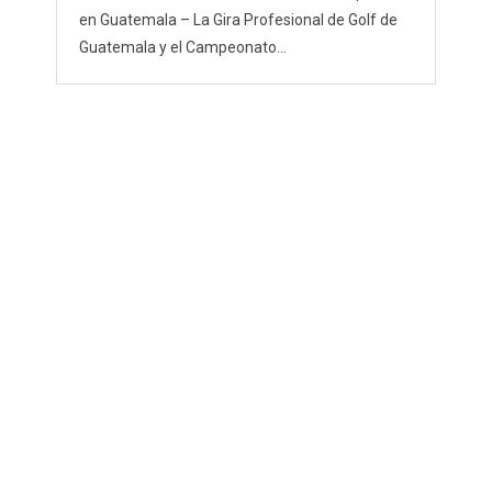
en Guatemala – La Gira Profesional de Golf de
Guatemala y el Campeonato...
I
(
s
S
m