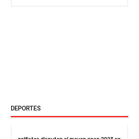
bac promueve la movilidad sostenible
La entidad bancaria reunió en un exitoso webinar a
los principales líderes de la movilidad eléctrica a nivel
regional EN LA...
DEPORTES