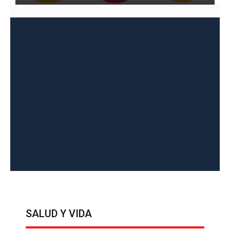
vida y momentos con roberto
garcía #2 byron morales
VIDA Y MOMENTOS
SALUD Y VIDA