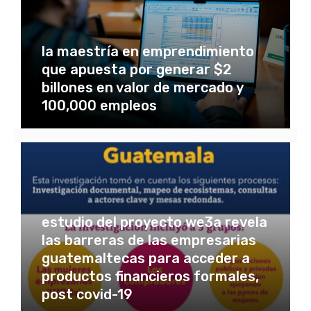
la maestría en emprendimiento
que apuesta por generar $2
billones en valor de mercado y
100,000 empleos
estudio del proyecto we3a revela
las barreras de las empresarias
guatemaltecas para acceder a
productos financieros formales,
post covid-19
13 agosto, 2019
0