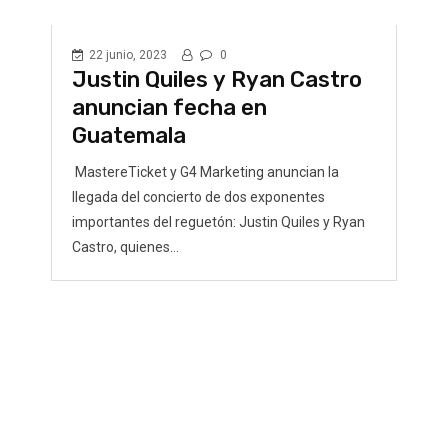
22 junio, 2023
0
Justin Quiles y Ryan Castro
anuncian fecha en
Guatemala
MastereTicket y G4 Marketing anuncian la
llegada del concierto de dos exponentes
importantes del reguetón: Justin Quiles y Ryan
Castro, quienes...
L
E
e
p