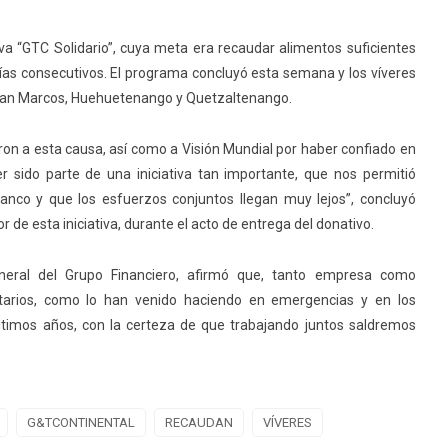
iva “GTC Solidario”, cuya meta era recaudar alimentos suficientes
días consecutivos. El programa concluyó esta semana y los víveres
San Marcos, Huehuetenango y Quetzaltenango.
ron a esta causa, así como a Visión Mundial por haber confiado en
r sido parte de una iniciativa tan importante, que nos permitió
banco y que los esfuerzos conjuntos llegan muy lejos”, concluyó
 de esta iniciativa, durante el acto de entrega del donativo.
eneral del Grupo Financiero, afirmó que, tanto empresa como
tarios, como lo han venido haciendo en emergencias y en los
últimos años, con la certeza de que trabajando juntos saldremos
G&TCONTINENTAL
RECAUDAN
VÍVERES