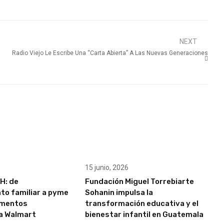
NEXT
Radio Viejo Le Escribe Una “Carta Abierta” A Las Nuevas Generaciones
15 junio, 2026
H: de
Fundación Miguel Torrebiarte
o familiar a pyme
Sohanin impulsa la
imentos
transformación educativa y el
 a Walmart
bienestar infantil en Guatemala