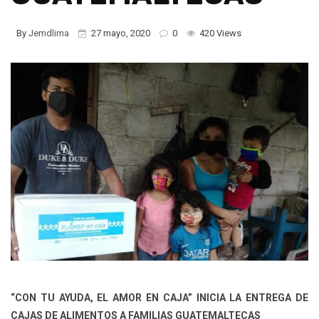
By
Jemdlima
27 mayo, 2020
0
420 Views
“CON TU AYUDA, EL AMOR EN CAJA” INICIA LA ENTREGA DE
CAJAS DE ALIMENTOS A FAMILIAS GUATEMALTECAS