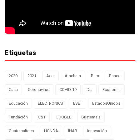
Etiquetas
2020
2021
Acer
Amcham
Bam
Banco
Casa
Coronavirus
COVID-19
Día
Economía
Educación
ELECTRONICS
ESET
EstadosUnidos
Fundación
G&T
GOOGLE
Guatemala
Guatemalteco
HONDA
INAB
Innovación