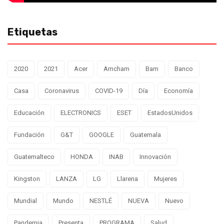
Etiquetas
2020
2021
Acer
Amcham
Bam
Banco
Casa
Coronavirus
COVID-19
Día
Economía
Educación
ELECTRONICS
ESET
EstadosUnidos
Fundación
G&T
GOOGLE
Guatemala
Guatemalteco
HONDA
INAB
Innovación
Kingston
LANZA
LG
Llarena
Mujeres
Mundial
Mundo
NESTLÉ
NUEVA
Nuevo
Pandemia
Presenta
PROGRAMA
Salud