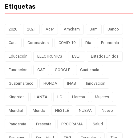
Etiquetas
2020
2021
Acer
Amcham
Bam
Banco
Casa
Coronavirus
COVID-19
Día
Economía
Educación
ELECTRONICS
ESET
EstadosUnidos
Fundación
G&T
GOOGLE
Guatemala
Guatemalteco
HONDA
INAB
Innovación
Kingston
LANZA
LG
Llarena
Mujeres
Mundial
Mundo
NESTLÉ
NUEVA
Nuevo
Pandemia
Presenta
PROGRAMA
Salud
Samsung
Seguridad
TAG
Tecnología
Tigo