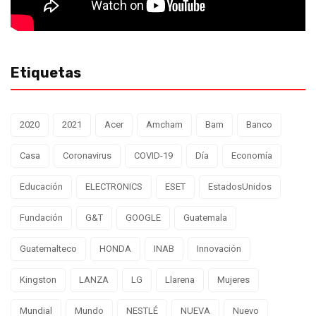
Etiquetas
2020
2021
Acer
Amcham
Bam
Banco
Casa
Coronavirus
COVID-19
Día
Economía
Educación
ELECTRONICS
ESET
EstadosUnidos
Fundación
G&T
GOOGLE
Guatemala
Guatemalteco
HONDA
INAB
Innovación
Kingston
LANZA
LG
Llarena
Mujeres
Mundial
Mundo
NESTLÉ
NUEVA
Nuevo