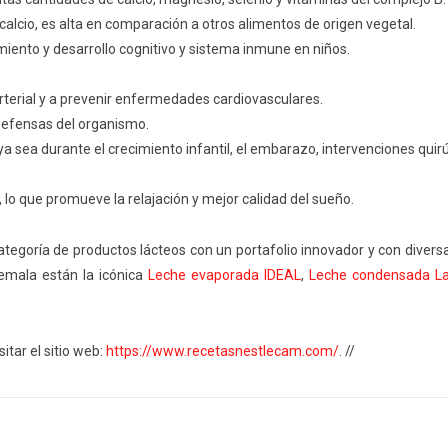
calcio, es alta en comparación a otros alimentos de origen vegetal.
miento y desarrollo
cognitivo y sistema inmune
en niños.
arterial y a prevenir enfermedades cardiovasculares.
defensas del organismo.
a sea durante el crecimiento infantil, el embarazo, intervenciones qui
, lo que
promueve la relajación y mejor calidad del sueño
.
categoría de
productos
lácteos
con un portafolio
innovador y con divers
emala
están l
a icónica
Leche evaporada IDEAL
,
Leche condensada
L
isitar
el sitio web:
https://www.recetasnestlecam.com/
. //