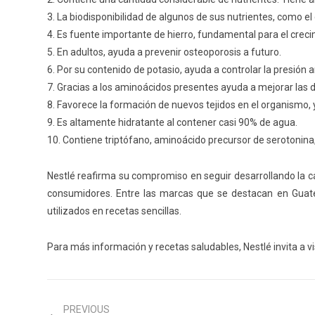
3.
La biodisponibilidad de algunos de sus nutrientes, como el 
4.
Es fuente importante de hierro, fundamental para el creci
5.
En adultos, a
yuda a prevenir osteoporosis a futuro.
6.
Por su contenido de potasio, ayuda a controlar la presión 
7.
Gracias a los aminoácidos presentes ayuda a mejorar las 
8.
Favorece la formación de nuevos tejidos en el organismo, y
9.
Es altamente hidratante al contener casi 90% de agua.
10.
Contiene triptófano, aminoácido precursor de serotonina
Nestlé reafirma su compromiso en seguir desarrollando la 
consumidores.
Entre las marcas que se destacan
en
Guat
utilizados
en recetas sencillas
.
Para más información y recetas saludable
s, Nestlé
invita a
v
PREVIOUS