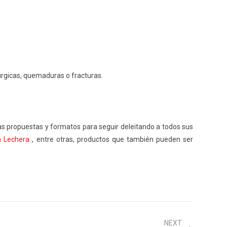
rúrgicas, quemaduras o fracturas.
as propuestas y formatos para seguir deleitando a todos sus
a Lechera
,
entre otr
a
s
, productos que
también
pueden
ser
NEXT