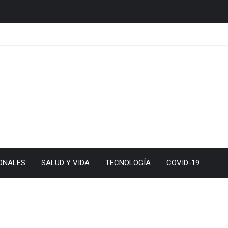
para el Tour 2024
ONALES
SALUD Y VIDA
TECNOLOGÍA
COVID-19