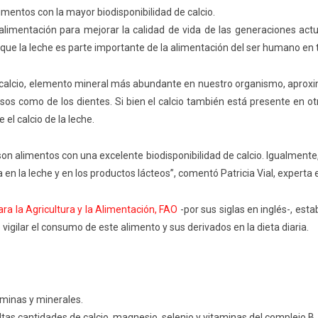
limentos con la mayor biodisponibilidad de calcio.
 alimentación para mejorar la calidad de vida
de las generaciones act
que la leche es parte importante de la alimentación del ser humano en 
s el calcio, elemento mineral más abundante en nuestro organismo, apro
sos como de los dientes. Si bien el calcio también está presente en ot
 el calcio de
la leche.
, son alimentos con
una excelente
biodisponibilidad
de calcio. Igualmente,
 en la leche y en los producto
s lácteo
s
”, comentó Patricia Vial,
e
xperta 
ra la Agricultura y la Alimentación, FAO
-por sus siglas en inglés-, esta
vigilar el consumo de este alimento y sus derivados en la dieta diaria.
aminas y minerales.
lta
s cantidades de
calcio, magnesio, selenio y vitaminas del complejo B.