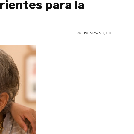
ientes para la
395 Views
0