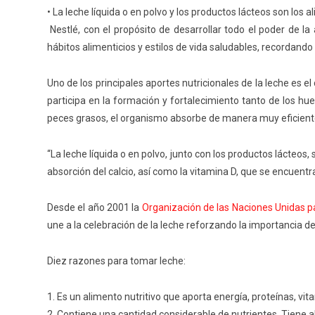
•
La leche líquida o en polvo y los productos lácteos son los a
Nestlé
, con el propósito
de desarrollar todo el poder de la
hábitos alimenticios y
estilos
de vida
saludables, recordando 
Uno de los principales aportes nutricionales de la leche e
participa
en la formación y fortalecimiento tanto de los hue
peces grasos,
el organismo absorbe de manera muy eficiente
“
La leche líquida o en polvo, junto con los productos lácteos
absorción del calcio, así como la vitamina D, que se encuentra
Desde el año 2001
la
Organización de las Naciones Unidas pa
une a la celebración de la leche reforzando la importancia de 
Diez
razones para tomar leche:
1.
Es un alimento nutritivo que
aporta
energía, proteínas, vit
2.
Contiene una
cantidad considerable de nutriente
s
.
Tiene
a