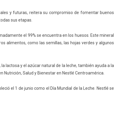
uales y
futuras, reitera su compromiso de fomentar
buenos
todas sus etapas.
ximadamente el 99% se encuentra en los huesos. Este mineral
ros alimentos, como las semillas, las hojas verdes y algunos
 la lactosa
y
el azúcar natural de la leche, también ayuda a la
en Nutrición, Salud y Bienestar en Nestlé Centroamérica.
bleció el
1
de junio como el Día Mundial de la Leche.
Nestlé se