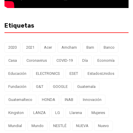
Etiquetas
2020
2021
Acer
Amcham
Bam
Banco
Casa
Coronavirus
COVID-19
Día
Economía
Educación
ELECTRONICS
ESET
EstadosUnidos
Fundación
G&T
GOOGLE
Guatemala
Guatemalteco
HONDA
INAB
Innovación
Kingston
LANZA
LG
Llarena
Mujeres
Mundial
Mundo
NESTLÉ
NUEVA
Nuevo