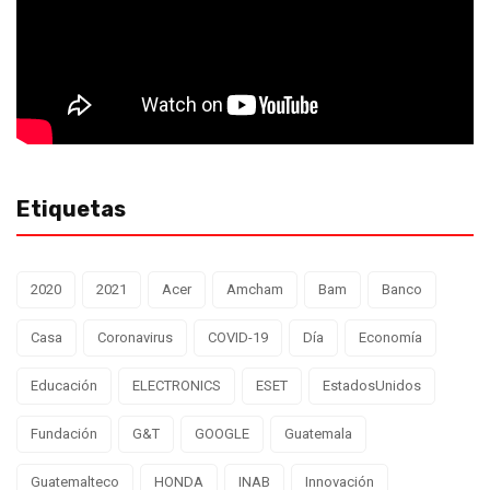
Etiquetas
2020
2021
Acer
Amcham
Bam
Banco
Casa
Coronavirus
COVID-19
Día
Economía
Educación
ELECTRONICS
ESET
EstadosUnidos
Fundación
G&T
GOOGLE
Guatemala
Guatemalteco
HONDA
INAB
Innovación