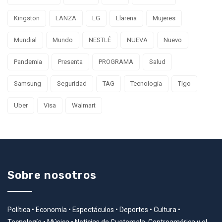
Kingston
LANZA
LG
Llarena
Mujeres
Mundial
Mundo
NESTLÉ
NUEVA
Nuevo
Pandemia
Presenta
PROGRAMA
Salud
Samsung
Seguridad
TAG
Tecnología
Tigo
Uber
Visa
Walmart
Sobre nosotros
Política • Economía • Espectáculos • Deportes • Cultura •
Tecnología • Música • Noticias de Guatemala, Centroamérica y el