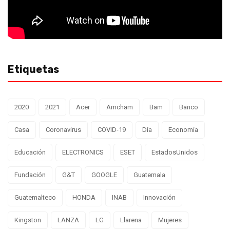
Etiquetas
2020
2021
Acer
Amcham
Bam
Banco
Casa
Coronavirus
COVID-19
Día
Economía
Educación
ELECTRONICS
ESET
EstadosUnidos
Fundación
G&T
GOOGLE
Guatemala
Guatemalteco
HONDA
INAB
Innovación
Kingston
LANZA
LG
Llarena
Mujeres