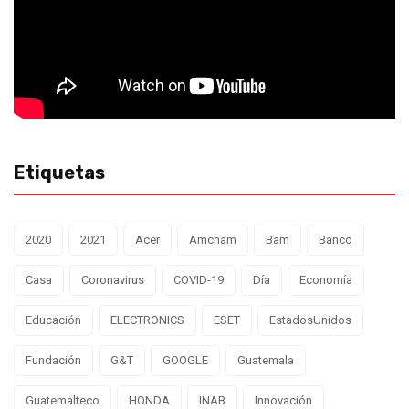
Etiquetas
2020
2021
Acer
Amcham
Bam
Banco
Casa
Coronavirus
COVID-19
Día
Economía
Educación
ELECTRONICS
ESET
EstadosUnidos
Fundación
G&T
GOOGLE
Guatemala
Guatemalteco
HONDA
INAB
Innovación