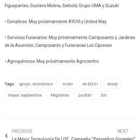
Figuepartes, Gustavo Molina, Siebold, Grupo UMA y Suzuki
• Donativos: Muy próximamente AYUVI y United Way
• Servicios Funerarios: Muy próximamente Camposanto y Jardines
de la Asunción, Camposanto y Funerarias Los Cipreses
• Agroquímicos: Muy próximamente Agrocentro
Tags:
apoyo. económico
costo
en EEUU
enviar
mayor. septiembre
Migrantes
podrán
Sin
PREVIOUS
NEXT
La Mejor Tecnología De LGE
Campaña “Pequeños Gigantes”