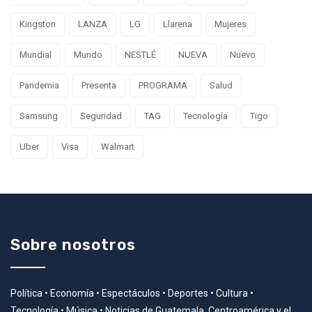
Kingston
LANZA
LG
Llarena
Mujeres
Mundial
Mundo
NESTLÉ
NUEVA
Nuevo
Pandemia
Presenta
PROGRAMA
Salud
Samsung
Seguridad
TAG
Tecnología
Tigo
Uber
Visa
Walmart
Sobre nosotros
Política • Economía • Espectáculos • Deportes • Cultura •
Tecnología • Música • Noticias de Guatemala, Centroamérica y el