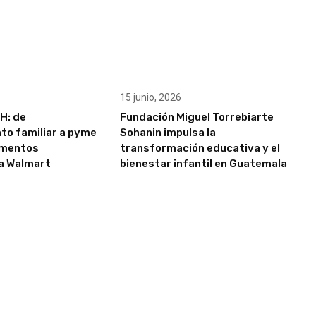
15 junio, 2026
H: de
Fundación Miguel Torrebiarte
o familiar a pyme
Sohanin impulsa la
imentos
transformación educativa y el
 a Walmart
bienestar infantil en Guatemala