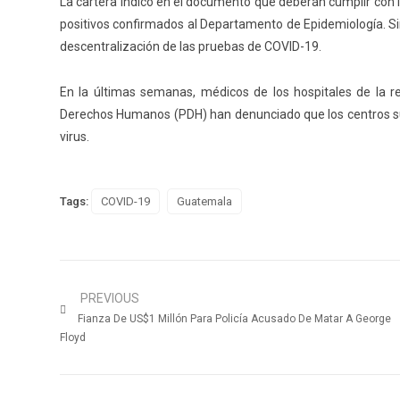
La cartera indicó en el documento que deberán cumplir con 
positivos confirmados al Departamento de Epidemiología. Si
descentralización de las pruebas de COVID-19.
En la últimas semanas, médicos de los hospitales de la re
Derechos Humanos (PDH) han denunciado que los centros su
virus.
Tags:
COVID-19
Guatemala
PREVIOUS
Fianza De US$1 Millón Para Policía Acusado De Matar A George
Floyd