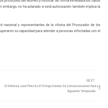
los protocolos del MSPAS y notificar de forma inmediata los casos
n embargo, no ha aclarado si está autorización también implica la
d nacional y representantes de la oficina del Procurador de los
peraron su capacidad para atender a personas infectadas con el
NEXT
El Defensa José Pinto Es El Fichaje Estelar De Comunicaciones Para La
Siguiente Temporada