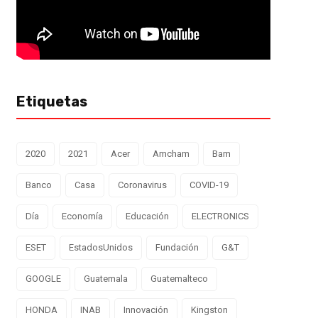
Etiquetas
2020
2021
Acer
Amcham
Bam
Banco
Casa
Coronavirus
COVID-19
Día
Economía
Educación
ELECTRONICS
ESET
EstadosUnidos
Fundación
G&T
GOOGLE
Guatemala
Guatemalteco
HONDA
INAB
Innovación
Kingston