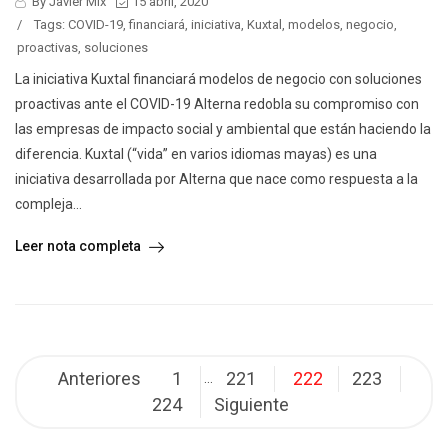
By Javier Mix
15 abril, 2020
/
Tags:
COVID-19
,
financiará
,
iniciativa
,
Kuxtal
,
modelos
,
negocio
,
proactivas
,
soluciones
La iniciativa Kuxtal financiará modelos de negocio con soluciones
proactivas ante el COVID-19 Alterna redobla su compromiso con
las empresas de impacto social y ambiental que están haciendo la
diferencia. Kuxtal (“vida” en varios idiomas mayas) es una
iniciativa desarrollada por Alterna que nace como respuesta a la
compleja...
Leer nota completa
Posts
Anteriores
1
221
222
223
…
pagination
224
Siguiente