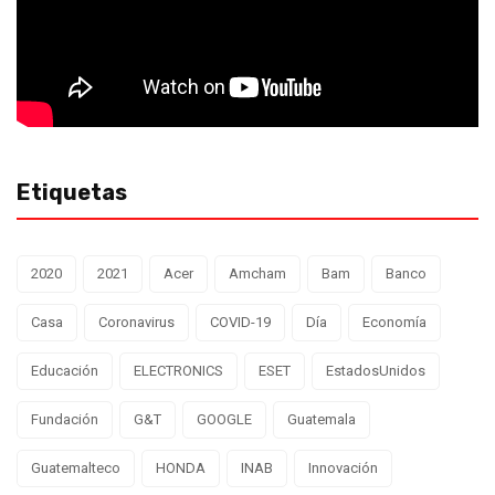
Etiquetas
2020
2021
Acer
Amcham
Bam
Banco
Casa
Coronavirus
COVID-19
Día
Economía
Educación
ELECTRONICS
ESET
EstadosUnidos
Fundación
G&T
GOOGLE
Guatemala
Guatemalteco
HONDA
INAB
Innovación