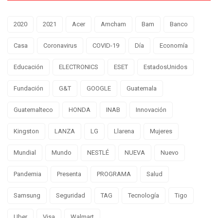
2020
2021
Acer
Amcham
Bam
Banco
Casa
Coronavirus
COVID-19
Día
Economía
Educación
ELECTRONICS
ESET
EstadosUnidos
Fundación
G&T
GOOGLE
Guatemala
Guatemalteco
HONDA
INAB
Innovación
Kingston
LANZA
LG
Llarena
Mujeres
Mundial
Mundo
NESTLÉ
NUEVA
Nuevo
Pandemia
Presenta
PROGRAMA
Salud
Samsung
Seguridad
TAG
Tecnología
Tigo
Uber
Visa
Walmart