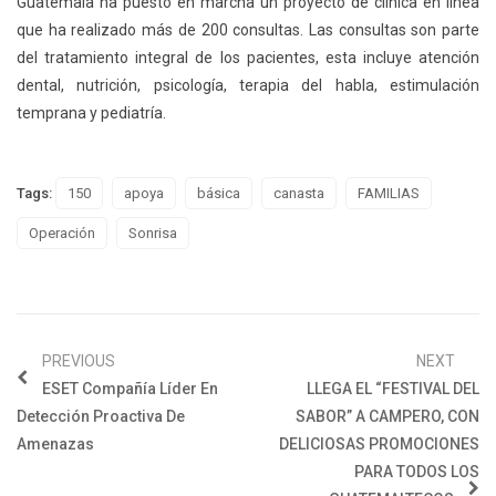
Guatemala ha puesto en marcha un proyecto de clínica en línea
que ha realizado más de 200 consultas. Las consultas son parte
del tratamiento integral de los pacientes, esta incluye atención
dental, nutrición, psicología, terapia del habla, estimulación
temprana y pediatría.
Tags:
150
apoya
básica
canasta
FAMILIAS
Operación
Sonrisa
PREVIOUS
NEXT
ESET Compañía Líder En
LLEGA EL “FESTIVAL DEL
Detección Proactiva De
SABOR” A CAMPERO, CON
Amenazas
DELICIOSAS PROMOCIONES
PARA TODOS LOS