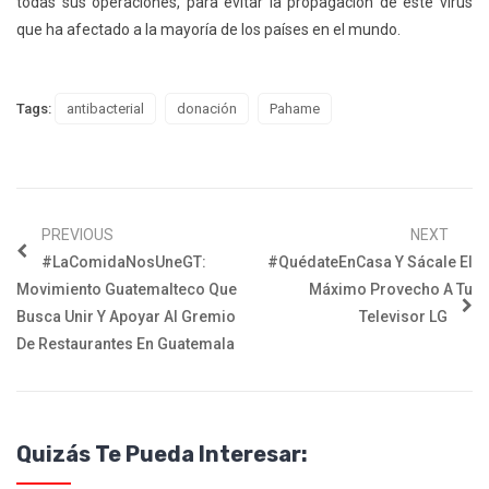
todas sus operaciones, para evitar la propagación de este virus
que ha afectado a la mayoría de los países en el mundo.
Tags:
antibacterial
donación
Pahame
PREVIOUS
NEXT
#LaComidaNosUneGT:
#QuédateEnCasa Y Sácale El
Movimiento Guatemalteco Que
Máximo Provecho A Tu
Busca Unir Y Apoyar Al Gremio
Televisor LG
De Restaurantes En Guatemala
Quizás Te Pueda Interesar: