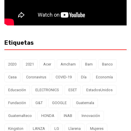
Etiquetas
2020
2021
Acer
Amcham
Bam
Banco
Casa
Coronavirus
COVID-19
Día
Economía
Educación
ELECTRONICS
ESET
EstadosUnidos
Fundación
G&T
GOOGLE
Guatemala
Guatemalteco
HONDA
INAB
Innovación
Kingston
LANZA
LG
Llarena
Mujeres