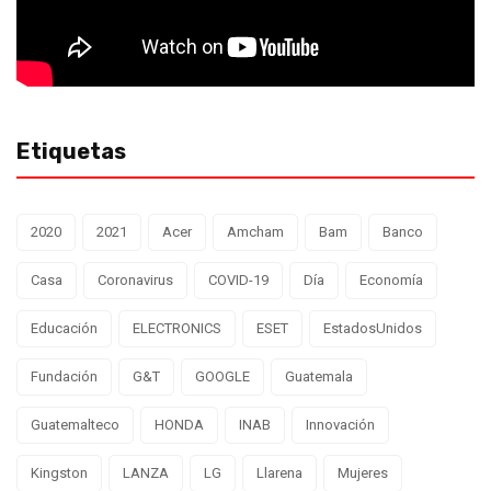
Etiquetas
2020
2021
Acer
Amcham
Bam
Banco
Casa
Coronavirus
COVID-19
Día
Economía
Educación
ELECTRONICS
ESET
EstadosUnidos
Fundación
G&T
GOOGLE
Guatemala
Guatemalteco
HONDA
INAB
Innovación
Kingston
LANZA
LG
Llarena
Mujeres