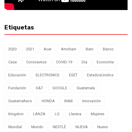
Etiquetas
2020
2021
Acer
Amcham
Bam
Banco
Casa
Coronavirus
COVID-19
Día
Economía
Educación
ELECTRONICS
ESET
EstadosUnidos
Fundación
G&T
GOOGLE
Guatemala
Guatemalteco
HONDA
INAB
Innovación
Kingston
LANZA
LG
Llarena
Mujeres
Mundial
Mundo
NESTLÉ
NUEVA
Nuevo