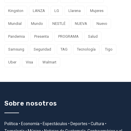
Kingston
LANZA
LG
Llarena
Mujeres
Mundial
Mundo
NESTLÉ
NUEVA
Nuevo
Pandemia
Presenta
PROGRAMA
Salud
Samsung
Seguridad
TAG
Tecnología
Tigo
Uber
Visa
Walmart
Sobre nosotros
Política • Economía • Espectáculos • Deportes • Cultura •
Tecnología • Música • Noticias de Guatemala, Centroamérica y el