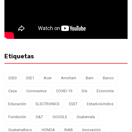
Etiquetas
2020
2021
Acer
Amcham
Bam
Banco
Casa
Coronavirus
COVID-19
Día
Economía
Educación
ELECTRONICS
ESET
EstadosUnidos
Fundación
G&T
GOOGLE
Guatemala
Guatemalteco
HONDA
INAB
Innovación