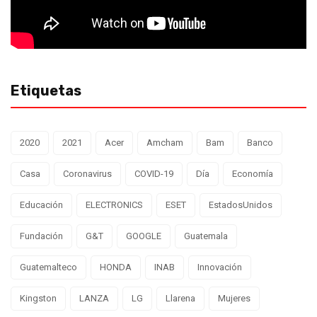
Etiquetas
2020
2021
Acer
Amcham
Bam
Banco
Casa
Coronavirus
COVID-19
Día
Economía
Educación
ELECTRONICS
ESET
EstadosUnidos
Fundación
G&T
GOOGLE
Guatemala
Guatemalteco
HONDA
INAB
Innovación
Kingston
LANZA
LG
Llarena
Mujeres