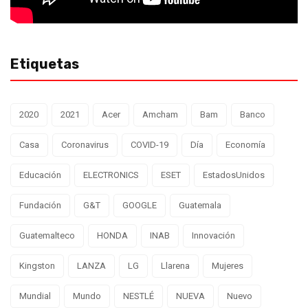
Etiquetas
2020
2021
Acer
Amcham
Bam
Banco
Casa
Coronavirus
COVID-19
Día
Economía
Educación
ELECTRONICS
ESET
EstadosUnidos
Fundación
G&T
GOOGLE
Guatemala
Guatemalteco
HONDA
INAB
Innovación
Kingston
LANZA
LG
Llarena
Mujeres
Mundial
Mundo
NESTLÉ
NUEVA
Nuevo