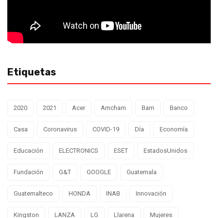
Etiquetas
2020
2021
Acer
Amcham
Bam
Banco
Casa
Coronavirus
COVID-19
Día
Economía
Educación
ELECTRONICS
ESET
EstadosUnidos
Fundación
G&T
GOOGLE
Guatemala
Guatemalteco
HONDA
INAB
Innovación
Kingston
LANZA
LG
Llarena
Mujeres