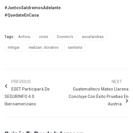
#JuntosSaldremosAdelante
#QuedateEnCasa
Tags:
Anfora
crisis
Domino’s
escafandras
mitigar
realizan. donativo
sanitaria
PREVIOUS
NEXT
ESET Participará De
Guatemalteco Mateo Llarena
SEGURINFO 4.0
Concluye Con Éxito Pruebas En
Iberoamericano
Austria