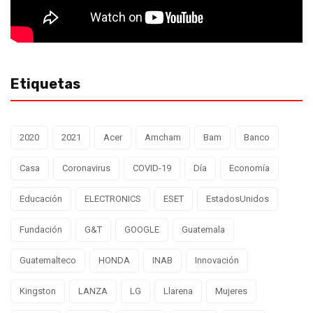
Etiquetas
2020
2021
Acer
Amcham
Bam
Banco
Casa
Coronavirus
COVID-19
Día
Economía
Educación
ELECTRONICS
ESET
EstadosUnidos
Fundación
G&T
GOOGLE
Guatemala
Guatemalteco
HONDA
INAB
Innovación
Kingston
LANZA
LG
Llarena
Mujeres