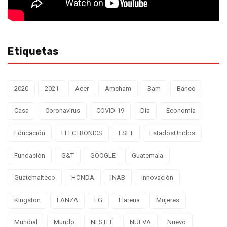
Etiquetas
2020
2021
Acer
Amcham
Bam
Banco
Casa
Coronavirus
COVID-19
Día
Economía
Educación
ELECTRONICS
ESET
EstadosUnidos
Fundación
G&T
GOOGLE
Guatemala
Guatemalteco
HONDA
INAB
Innovación
Kingston
LANZA
LG
Llarena
Mujeres
Mundial
Mundo
NESTLÉ
NUEVA
Nuevo