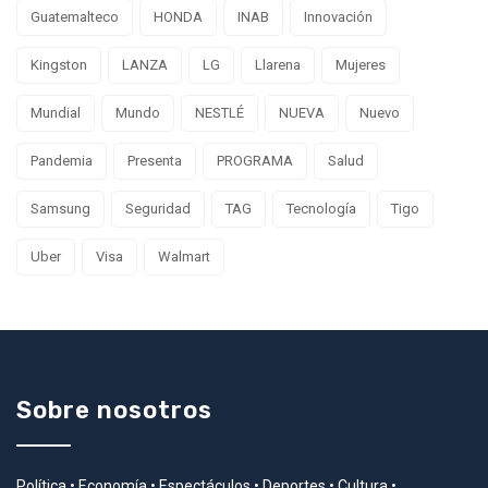
Guatemalteco
HONDA
INAB
Innovación
Kingston
LANZA
LG
Llarena
Mujeres
Mundial
Mundo
NESTLÉ
NUEVA
Nuevo
Pandemia
Presenta
PROGRAMA
Salud
Samsung
Seguridad
TAG
Tecnología
Tigo
Uber
Visa
Walmart
Sobre nosotros
Política • Economía • Espectáculos • Deportes • Cultura •