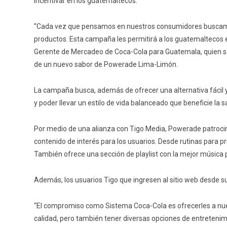
incentivar en los guatemaltecos.
“Cada vez que pensamos en nuestros consumidores buscamo
productos. Esta campaña les permitirá a los guatemaltecos ej
Gerente de Mercadeo de Coca-Cola para Guatemala, quien se
de un nuevo sabor de Powerade Lima-Limón.
La campaña busca, además de ofrecer una alternativa fácil y 
y poder llevar un estilo de vida balanceado que beneficie la
Por medio de una alianza con Tigo Media, Powerade patrocin
contenido de interés para los usuarios. Desde rutinas para p
También ofrece una sección de playlist con la mejor música p
Además, los usuarios Tigo que ingresen al sitio web desde s
“El compromiso como Sistema Coca-Cola es ofrecerles a nue
calidad, pero también tener diversas opciones de entretenim