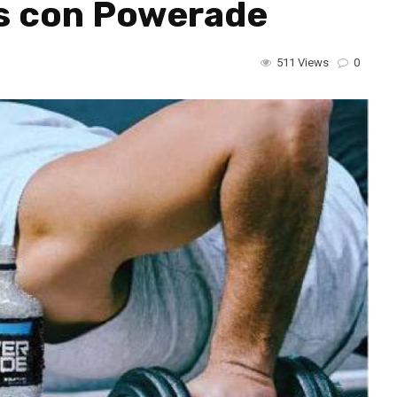
s con Powerade
511 Views
0