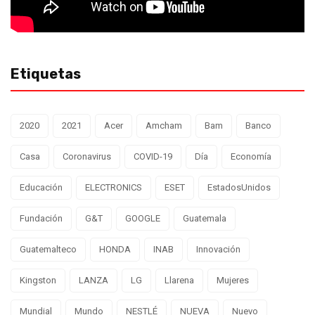
Etiquetas
2020
2021
Acer
Amcham
Bam
Banco
Casa
Coronavirus
COVID-19
Día
Economía
Educación
ELECTRONICS
ESET
EstadosUnidos
Fundación
G&T
GOOGLE
Guatemala
Guatemalteco
HONDA
INAB
Innovación
Kingston
LANZA
LG
Llarena
Mujeres
Mundial
Mundo
NESTLÉ
NUEVA
Nuevo