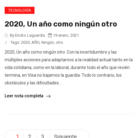
TECNOLOGÍA
2020, Un año como ningún otro
By Ericko Laguardia
19 enero, 2021
/
Tags:
2020
,
AÑO
,
Ningún
,
otro
2020, Un año como ningún otro Con la incertidumbre y las
múltiples acciones para adaptarnos a la realidad actual tanto en la
vida cotidiana, como en la laboral, durante todo el año que recién
termina, en Visa no bajamos la guardia. Todo lo contrario, los
obstáculos y las dificultades...
Leer nota completa
Posts
1
2
3
Siguiente