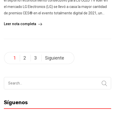
el séptimo reconocimiento consecutivo para LG OLED TV líder en
el mercado LG Electronics (LG) se llevó a casa la mayor cantidad
de premios CES®️ en el evento totalmente digital de 2021, un...
Leer nota completa
Posts
1
2
3
Siguiente
pagination
Search
for:
Síguenos