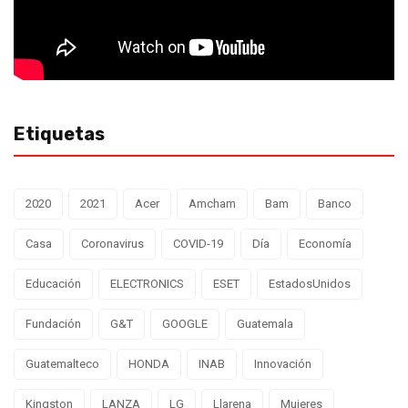
Etiquetas
2020
2021
Acer
Amcham
Bam
Banco
Casa
Coronavirus
COVID-19
Día
Economía
Educación
ELECTRONICS
ESET
EstadosUnidos
Fundación
G&T
GOOGLE
Guatemala
Guatemalteco
HONDA
INAB
Innovación
Kingston
LANZA
LG
Llarena
Mujeres