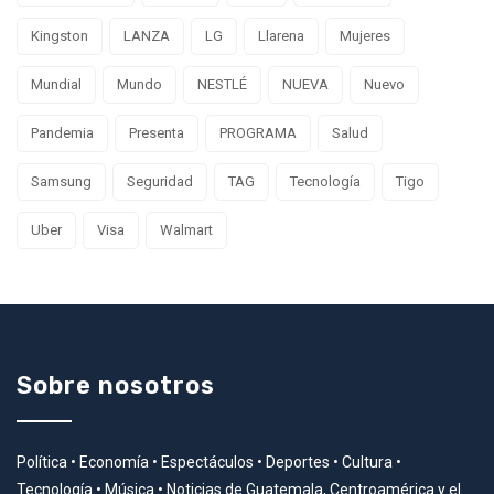
Kingston
LANZA
LG
Llarena
Mujeres
Mundial
Mundo
NESTLÉ
NUEVA
Nuevo
Pandemia
Presenta
PROGRAMA
Salud
Samsung
Seguridad
TAG
Tecnología
Tigo
Uber
Visa
Walmart
Sobre nosotros
Política • Economía • Espectáculos • Deportes • Cultura •
Tecnología • Música • Noticias de Guatemala, Centroamérica y el