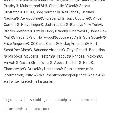
Presley®️, Muhammad Ali®️, Shaquille O’Neal®️, Sports
Illustrated®️, Dr. J®️, Greg Norman®️ , Neil Lane®️, Thalia®️,
Nautica®️, Aéropostale®️, Forever 21®️, Juicy Couture®️, Vince
Camuto®️, Herve Leger®️, Judith Leiber®️, Barneys New York®️,
Brooks Brothers®️, Frye®️, Lucky Brand®️, Nine West®️, Jones New
York®️, Frederick’s of Hollywood®️, Louise et Cie®️, Sole Society®️,
Enzo Angiolini®️, CC Corso Como®️, Hickey Freeman®️, Hart
Schaffner Marx®️, Adrienne Vittadini®️, Taryn Rose®️, Bandolino
®️, Misook®️, Spyder®️, Tretorn®️, Tapout®️, Prince®️, Volcom®️,
Airwalk®️, Vision Street Wear®️, Above The Rim®️, Hind®️,
Thomasville®️, Drexel®️ y Henredon®️. Para obtener más
información, visite www.authenticbrandsgroup.com. Siga a ABG
en Twitter, LinkedIn e Instagram.
Tags:
ABG
ARHoldings
estratégica
Forever 21
Latinoamérica
presencia