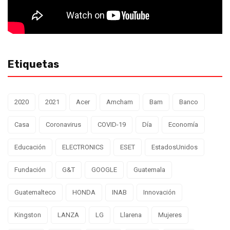
Etiquetas
2020
2021
Acer
Amcham
Bam
Banco
Casa
Coronavirus
COVID-19
Día
Economía
Educación
ELECTRONICS
ESET
EstadosUnidos
Fundación
G&T
GOOGLE
Guatemala
Guatemalteco
HONDA
INAB
Innovación
Kingston
LANZA
LG
Llarena
Mujeres