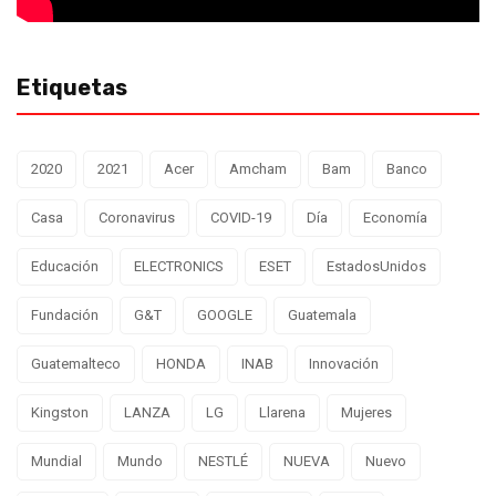
Etiquetas
2020
2021
Acer
Amcham
Bam
Banco
Casa
Coronavirus
COVID-19
Día
Economía
Educación
ELECTRONICS
ESET
EstadosUnidos
Fundación
G&T
GOOGLE
Guatemala
Guatemalteco
HONDA
INAB
Innovación
Kingston
LANZA
LG
Llarena
Mujeres
Mundial
Mundo
NESTLÉ
NUEVA
Nuevo