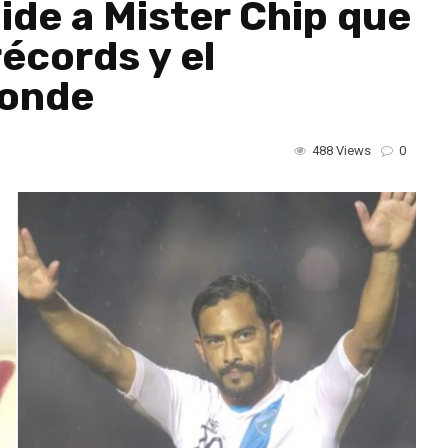
pide a Mister Chip que
écords y el
ponde
488 Views
0