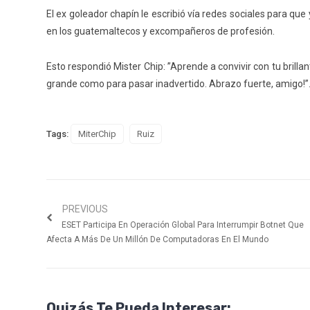
El ex goleador chapín le escribió vía redes sociales para q
en los guatemaltecos y excompañeros de profesión.
Esto respondió Mister Chip:
”Aprende a convivir con tu brill
grande como para pasar inadvertido. Abrazo fuerte, amigo!”
Tags:
MiterChip
Ruiz
PREVIOUS
ESET Participa En Operación Global Para Interrumpir Botnet Que
Afecta A Más De Un Millón De Computadoras En El Mundo
Quizás Te Pueda Interesar: