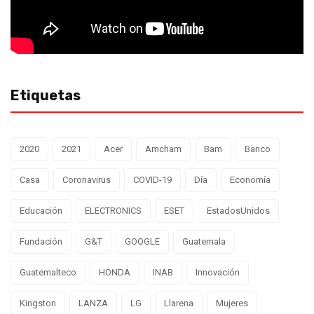
Etiquetas
2020
2021
Acer
Amcham
Bam
Banco
Casa
Coronavirus
COVID-19
Día
Economía
Educación
ELECTRONICS
ESET
EstadosUnidos
Fundación
G&T
GOOGLE
Guatemala
Guatemalteco
HONDA
INAB
Innovación
Kingston
LANZA
LG
Llarena
Mujeres